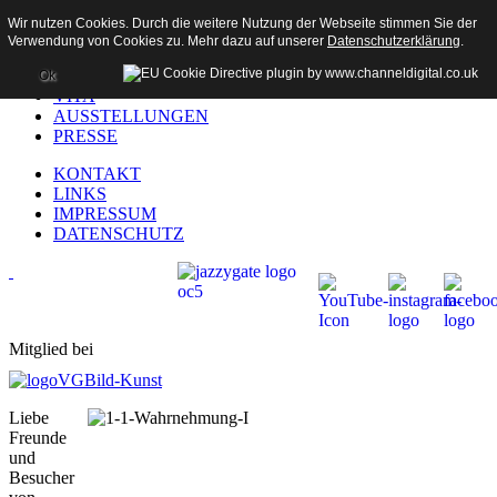
Wir nutzen Cookies. Durch die weitere Nutzung der Webseite stimmen Sie der
Verwendung von Cookies zu. Mehr dazu auf unserer
Datenschutzerklärung
.
HOME
AKTUELL
Ok
VITA
AUSSTELLUNGEN
PRESSE
KONTAKT
LINKS
IMPRESSUM
DATENSCHUTZ
Mitglied bei
Liebe
Freunde
und
Besucher