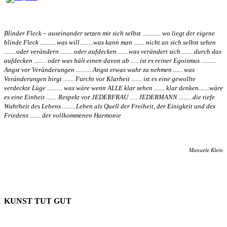
Blinder Fleck – auseinander setzen mit sich selbst ............ wo liegt der eigene
blinde Fleck .......... was will ........was kann man ....... nicht an sich selbst sehen
........oder verändern ........ oder aufdecken ...... was verändert sich ....... durch das
aufdecken ........ oder was hält einen davon ab ..... ist es reiner Egoismus ..........
Angst vor Veränderungen .......... Angst etwas wahr zu nehmen ...... was
Veränderungen birgt ....... Furcht vor Klarheit ....... ist es eine gewollte
verdeckte Lüge .......... was wäre wenn ALLE klar sehen ....... klar denken.......wäre
es eine Einheit ....... Respekt vor JEDERFRAU …. JEDERMANN ........ die tiefe
Wahrheit des Lebens ........ Leben als Quell der Freiheit, der Einigkeit und des
Friedens ....... der vollkommenen Harmonie
Manuele Klein
KUNST TUT GUT