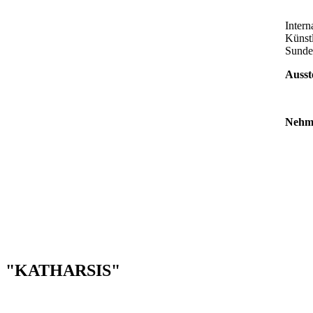
Inter
Künst
Sunde
Ausst
Nehme
"KATHARSIS"