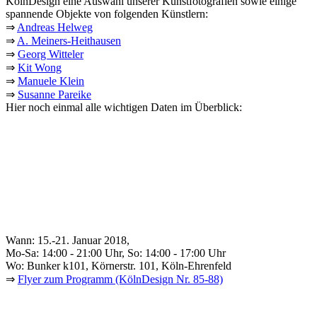
KölnDesign eine Auswahl unserer Kunstfotografien sowie einige
spannende Objekte von folgenden Künstlern:
⇒
Andreas Helweg
⇒
A. Meiners-Heithausen
⇒
Georg Witteler
⇒
Kit Wong
⇒
Manuele Klein
⇒
Susanne Pareike
Hier noch einmal alle wichtigen Daten im Überblick:
Wann: 15.-21. Januar 2018,
Mo-Sa: 14:00 - 21:00 Uhr, So: 14:00 - 17:00 Uhr
Wo: Bunker k101, Körnerstr. 101, Köln-Ehrenfeld
⇒
Flyer zum Programm (KölnDesign Nr. 85-88)