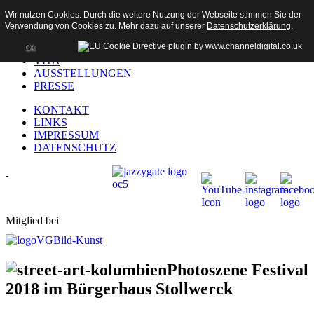
Wir nutzen Cookies. Durch die weitere Nutzung der Webseite stimmen Sie der
Verwendung von Cookies zu. Mehr dazu auf unserer
Datenschutzerklärung
.
HOME
AKTUELL
Ok
VITA
AUSSTELLUNGEN
PRESSE
KONTAKT
LINKS
IMPRESSUM
DATENSCHUTZ
Mitglied bei
Photoszene Festival
2018 im Bürgerhaus Stollwerck