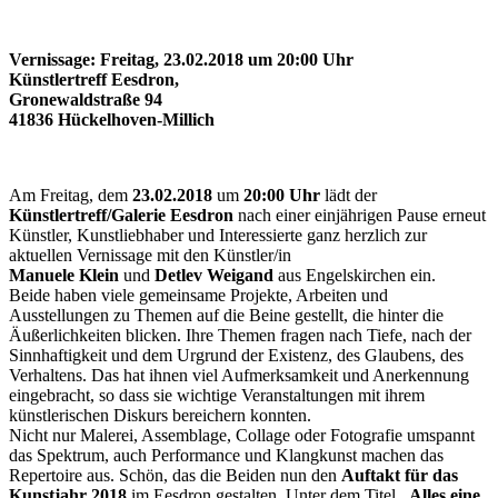
Vernissage: Freitag, 23.02.2018 um 20:00 Uhr
Künstlertreff Eesdron,
Gronewaldstraße 94
41836 Hückelhoven-Millich
Am Freitag, dem
23.02.2018
um
20:00 Uhr
lädt der
Künstlertreff/Galerie Eesdron
nach einer einjährigen Pause erneut
Künstler, Kunstliebhaber und Interessierte ganz herzlich zur
aktuellen Vernissage mit den Künstler/in
Manuele Klein
und
Detlev Weigand
aus Engelskirchen ein.
Beide haben viele gemeinsame Projekte, Arbeiten und
Ausstellungen zu Themen auf die Beine gestellt, die hinter die
Äußerlichkeiten blicken. Ihre Themen fragen nach Tiefe, nach der
Sinnhaftigkeit und dem Urgrund der Existenz, des Glaubens, des
Verhaltens. Das hat ihnen viel Aufmerksamkeit und Anerkennung
eingebracht, so dass sie wichtige Veranstaltungen mit ihrem
künstlerischen Diskurs bereichern konnten.
Nicht nur Malerei, Assemblage, Collage oder Fotografie umspannt
das Spektrum, auch Performance und Klangkunst machen das
Repertoire aus. Schön, das die Beiden nun den
Auftakt für das
Kunstjahr 2018
im Eesdron gestalten. Unter dem Titel
„Alles eine